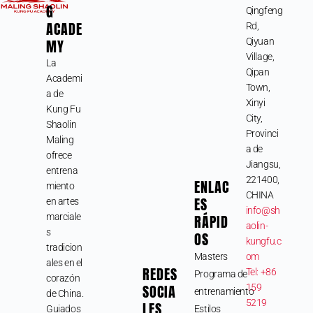
G
Qingfeng
ACADE
Rd,
MY
Qiyuan
Village,
La
Qipan
Academi
Town,
a de
Xinyi
Kung Fu
City,
Shaolin
Provinci
Maling
a de
ofrece
Jiangsu,
entrena
221400,
ENLAC
miento
CHINA
ES
en artes
info@sh
marciale
RÁPID
aolin-
s
OS
kungfu.c
tradicion
Masters
om
ales en el
REDES
Tel: +86
Programa de
corazón
SOCIA
159
entrenamiento
de China.
5219
LES
Guiados
Estilos