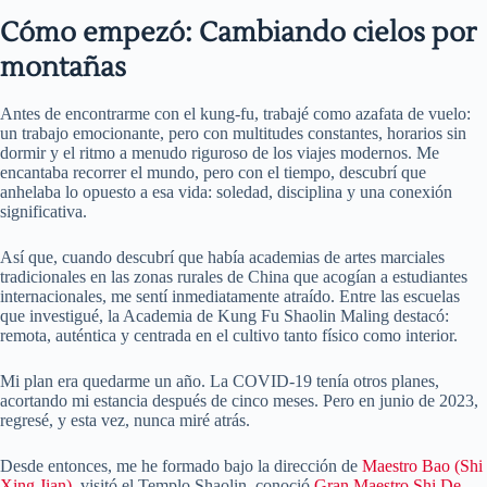
Cómo empezó: Cambiando cielos por
montañas
Antes de encontrarme con el kung-fu, trabajé como azafata de vuelo:
un trabajo emocionante, pero con multitudes constantes, horarios sin
dormir y el ritmo a menudo riguroso de los viajes modernos. Me
encantaba recorrer el mundo, pero con el tiempo, descubrí que
anhelaba lo opuesto a esa vida: soledad, disciplina y una conexión
significativa.
Así que, cuando descubrí que había academias de artes marciales
tradicionales en las zonas rurales de China que acogían a estudiantes
internacionales, me sentí inmediatamente atraído. Entre las escuelas
que investigué, la Academia de Kung Fu Shaolin Maling destacó:
remota, auténtica y centrada en el cultivo tanto físico como interior.
Mi plan era quedarme un año. La COVID-19 tenía otros planes,
acortando mi estancia después de cinco meses. Pero en junio de 2023,
regresé, y esta vez, nunca miré atrás.
Desde entonces, me he formado bajo la dirección de
Maestro Bao (Shi
Xing Jian)
, visitó el Templo Shaolin, conoció
Gran Maestro Shi De