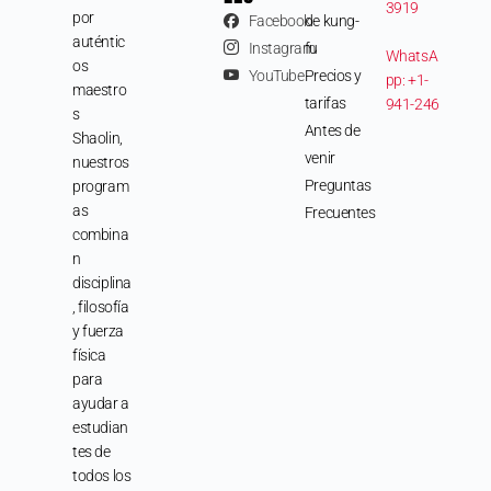
3919
por
Facebook
de kung-
auténtic
Instagram
fu
WhatsA
os
YouTube
Precios y
pp: +1-
maestro
tarifas
941-246
s
Antes de
Shaolin,
venir
nuestros
Preguntas
program
as
Frecuentes
combina
n
disciplina
, filosofía
y fuerza
física
para
ayudar a
estudian
tes de
todos los