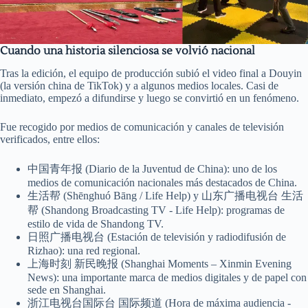
Cuando una historia silenciosa se volvió nacional
Tras la edición, el equipo de producción subió el video final a Douyin
(la versión china de TikTok) y a algunos medios locales. Casi de
inmediato, empezó a difundirse y luego se convirtió en un fenómeno.
Fue recogido por medios de comunicación y canales de televisión
verificados, entre ellos:
中国青年报 (Diario de la Juventud de China): uno de los
medios de comunicación nacionales más destacados de China.
生活帮 (Shēnghuó Bāng / Life Help) y 山东广播电视台 生活
帮 (Shandong Broadcasting TV - Life Help): programas de
estilo de vida de Shandong TV.
日照广播电视台 (Estación de televisión y radiodifusión de
Rizhao): una red regional.
上海时刻 新民晚报 (Shanghai Moments – Xinmin Evening
News): una importante marca de medios digitales y de papel con
sede en Shanghai.
浙江电视台国际台 国际频道 (Hora de máxima audiencia -